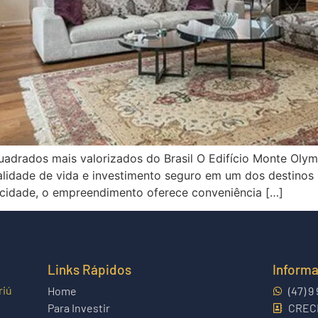
uadrados mais valorizados do Brasil O Edifício Monte Ol
lidade de vida e investimento seguro em um dos destinos 
cidade, o empreendimento oferece conveniência […]
Links Rápidos
Inform
riú
Home
(47) 9
Para Investir
CRECI