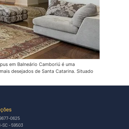
ympus em Balneário Camboriú é uma
mais desejados de Santa Catarina. Situado
ações
 9677-0625
-SC - 59503