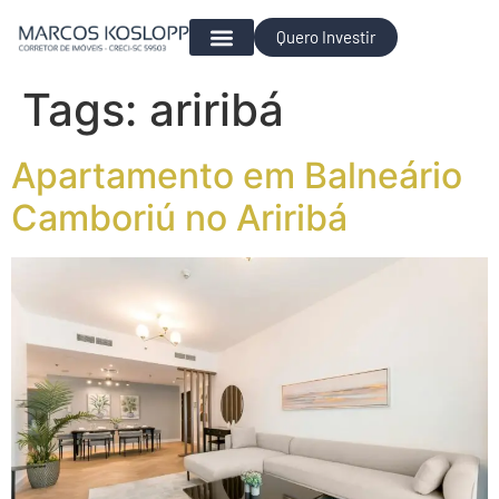
Quero Investir
Para Investir
Tags:
ariribá
Apartamento em Balneário
Camboriú no Ariribá