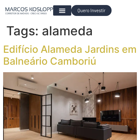
Quero Investir
Para Investir
Tags:
alameda
Edifício Alameda Jardins em
Balneário Camboriú