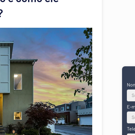
?
No
E-m
Tel