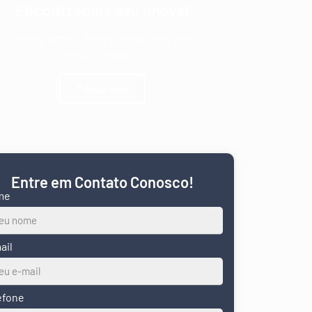
Encontramos seu Imóvel
Encontramos o imóvel ideial para você
Morar ou Investir
Clique aqui
Entre em Contato Conosco!
me
ail
efone