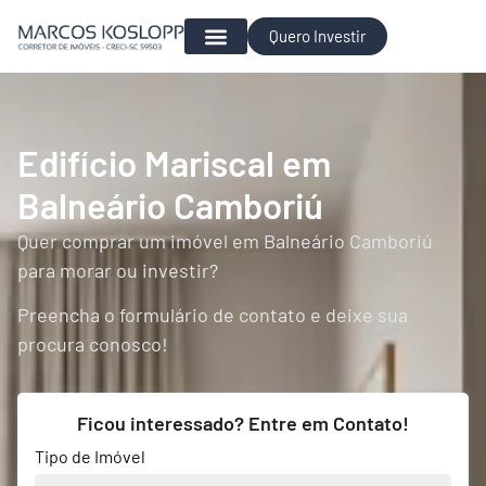
Quero Investir
Para Investir
Edifício Mariscal em
Balneário Camboriú
Quer comprar um imóvel em Balneário Camboriú
para morar ou investir?
Preencha o formulário de contato e deixe sua
procura conosco!
Ficou interessado? Entre em Contato!
Tipo de Imóvel